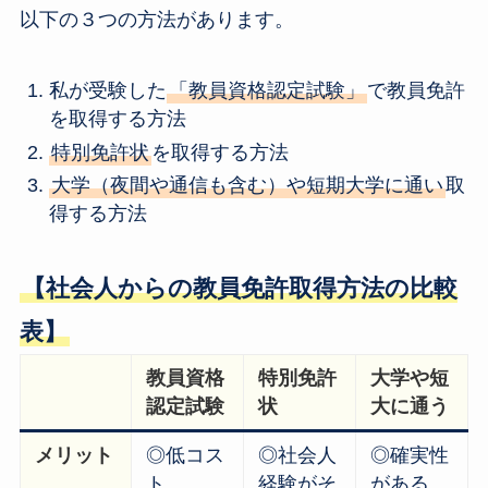
以下の３つの方法があります。
私が受験した
「教員資格認定試験」
で教員免許
を取得する方法
特別免許状
を取得する方法
大学（夜間や通信も含む）や短期大学に通い
取
得する方法
【社会人からの教員免許取得方法の比較
表】
教員資格
特別免許
大学や短
認定試験
状
大に通う
メリット
◎低コス
◎社会人
◎確実性
ト
経験がそ
がある