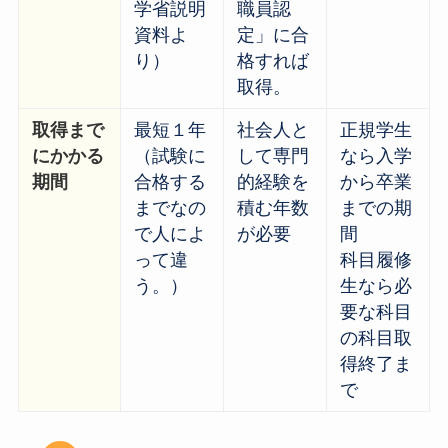
学省説明
職員認
資料よ
定」に合
り）
格すれば
取得。
取得まで
最短１年
社会人と
正規学生
にかかる
（試験に
して専門
なら入学
期間
合格する
的経験を
から卒業
までなの
積む年数
までの期
で人によ
が必要
間
って違
科目履修
う。）
生なら必
要な科目
の科目取
得終了ま
で