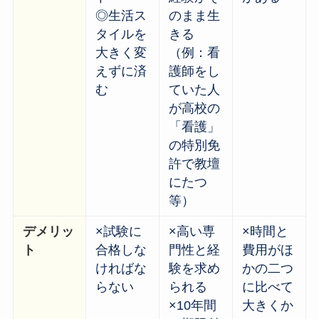
◎生活ス
のまま生
タイルを
きる
大きく変
（例：看
えずに済
護師をし
む
ていた人
が高校の
「看護」
の特別免
許で教壇
にたつ
等）
デメリッ
×試験に
×高い専
×時間と
ト
合格しな
門性と経
費用がほ
ければな
験を求め
かの二つ
らない
られる
に比べて
×10年間
大きくか