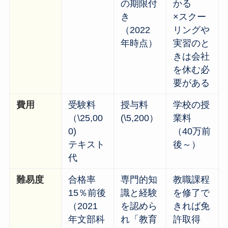
の期限付
かる
き
×スクー
（2022
リングや
年時点）
実習のと
きは会社
を休む必
要がある
費用
受験料
授与料
学校の授
（\25,00
(\5,200）
業料
0)
（40万前
テキスト
後～）
代
難易度
合格率
専門的知
教職課程
15％前後
識と経験
を修了で
（2021
を認めら
きれば免
年文部科
れ「教育
許取得